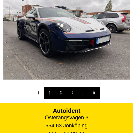
1
2
3
4
...
10
Autoident
Österängsvägen 3
554 63 Jönköping