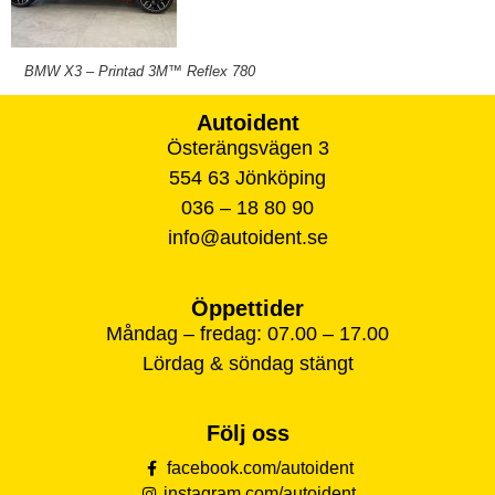
BMW X3 – Printad 3M™ Reflex 780
Autoident
Österängsvägen 3
554 63 Jönköping
036 – 18 80 90
info@autoident.se
Öppettider
Måndag – fredag: 07.00 – 17.00
Lördag & söndag stängt
Följ oss
facebook.com/autoident
instagram.com/autoident