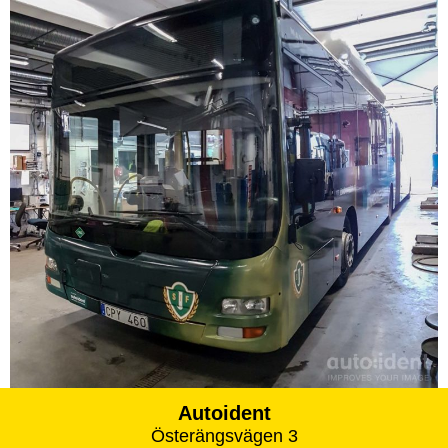
Autoident
Österängsvägen 3