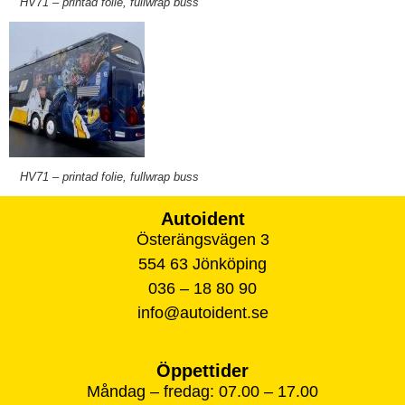
HV71 – printad folie, fullwrap buss
HV71 – printad folie, fullwrap buss
Autoident
Österängsvägen 3
554 63 Jönköping
036 – 18 80 90
info@autoident.se
Öppettider
Måndag – fredag: 07.00 – 17.00