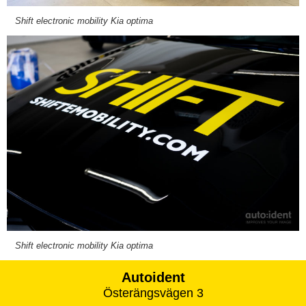
Shift electronic mobility Kia optima
Shift electronic mobility Kia optima
Autoident
Österängsvägen 3