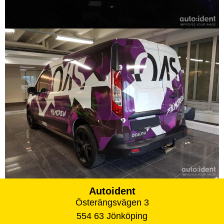
Autoident
Österängsvägen 3
554 63 Jönköping