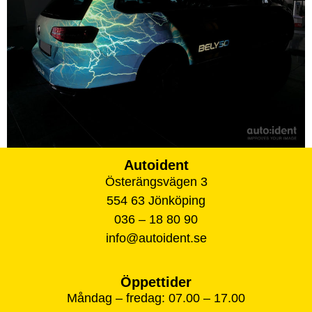
Autoident
Österängsvägen 3
554 63 Jönköping
036 – 18 80 90
info@autoident.se
Öppettider
Måndag – fredag: 07.00 – 17.00