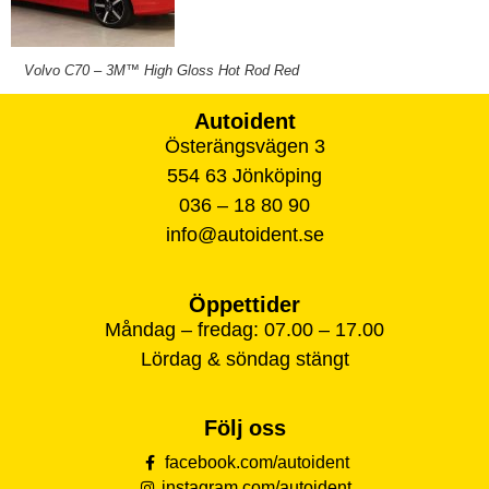
Volvo C70 – 3M™ High Gloss Hot Rod Red
Autoident
Österängsvägen 3
554 63 Jönköping
036 – 18 80 90
info@autoident.se
Öppettider
Måndag – fredag: 07.00 – 17.00
Lördag & söndag stängt
Följ oss
facebook.com/autoident
instagram.com/autoident