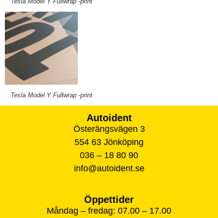
Tesla Model Y Fullwrap -print
Tesla Model Y Fullwrap -print
Autoident
Österängsvägen 3
554 63 Jönköping
036 – 18 80 90
info@autoident.se
Öppettider
Måndag – fredag: 07.00 – 17.00