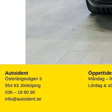
Autoident
Öppettide
Österängsvägen 3
Måndag – fr
554 63 Jönköping
Lördag & s
036 – 18 80 90
info@autoident.se