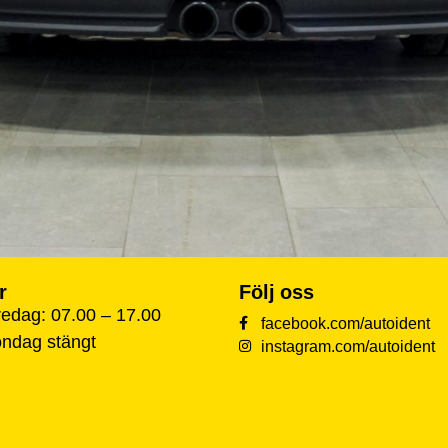
r
Följ oss
edag: 07.00 – 17.00
facebook.com/autoident
öndag stängt
instagram.com/autoident